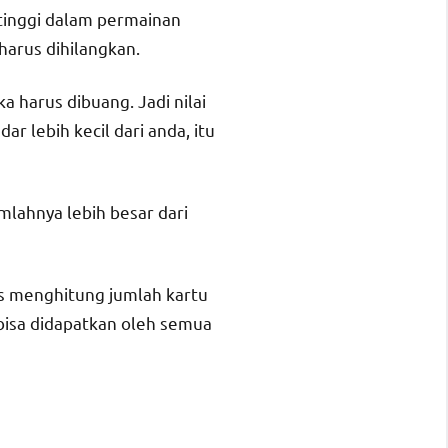
tinggi dalam permainan
 harus dihilangkan.
 harus dibuang. Jadi nilai
ar lebih kecil dari anda, itu
mlahnya lebih besar dari
is menghitung jumlah kartu
bisa didapatkan oleh semua