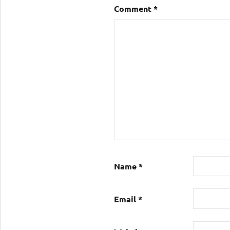
Comment
*
Name
*
Email
*