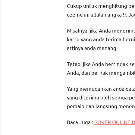
Cukup untuk menghitung bera
ceeme ini adalah angka 9. Jad
Misalnya: jika Anda menerima
kartu yang anda terima bernil
artinya anda menang.
Tetapi jika Anda bertindak 
Anda, dan berhak mengambil 
Yang memudahkan anda dal
yang diterima oleh semua pe
pemain dan langsung menen
Baca Juga :
POKER ONLINE 