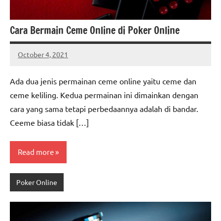
Cara Bermain Ceme Online di Poker Online
October 4, 2021
cauiejinfv
No
comments
Ada dua jenis permainan ceme online yaitu ceme dan
ceme keliling. Kedua permainan ini dimainkan dengan
cara yang sama tetapi perbedaannya adalah di bandar.
Ceeme biasa tidak […]
Read more
Poker Online