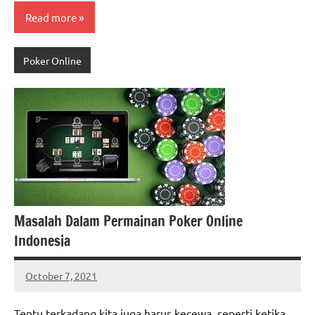
Read more
Poker Online
Masalah Dalam Permainan Poker Online
Indonesia
October 7, 2021
cauiejinfv
No
comments
Tentu terkadang kita juga harus kecewa, seperti ketika