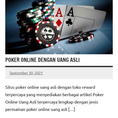
POKER ONLINE DENGAN UANG ASLI
September 30, 2021
cauiejinfv
No
comments
Situs poker online uang asli dengan toko reward
terpercaya yang menyediakan berbagai artikel Poker
Online Uang Asli terpercaya lengkap dengan jenis
permainan poker online uang asli […]