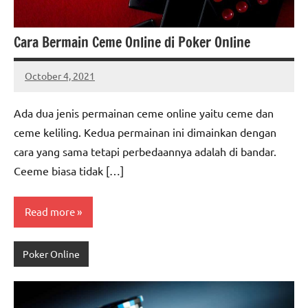
Cara Bermain Ceme Online di Poker Online
October 4, 2021
cauiejinfv
No
comments
Ada dua jenis permainan ceme online yaitu ceme dan
ceme keliling. Kedua permainan ini dimainkan dengan
cara yang sama tetapi perbedaannya adalah di bandar.
Ceeme biasa tidak […]
Read more
Poker Online