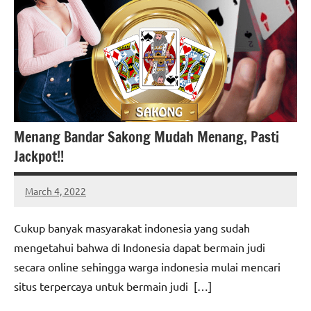
Menang Bandar Sakong Mudah Menang, Pasti
Jackpot!!
March 4, 2022
cauiejinfv
No
comments
Cukup banyak masyarakat indonesia yang sudah
mengetahui bahwa di Indonesia dapat bermain judi
secara online sehingga warga indonesia mulai mencari
situs terpercaya untuk bermain judi […]