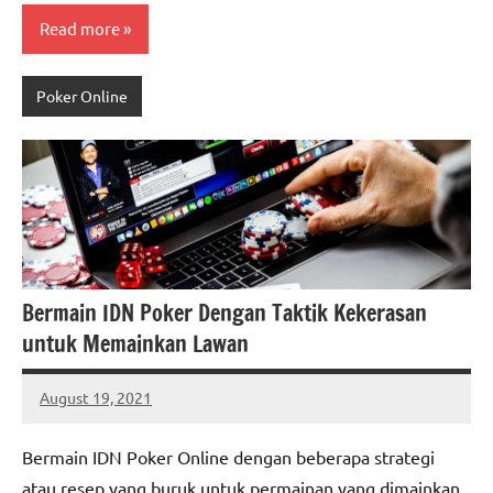
Read more
Poker Online
Bermain IDN Poker Dengan Taktik Kekerasan
untuk Memainkan Lawan
August 19, 2021
cauiejinfv
No
comments
Bermain IDN Poker Online dengan beberapa strategi
atau resep yang buruk untuk permainan yang dimainkan.