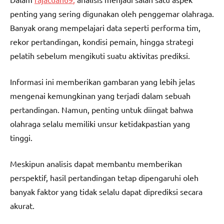
penting yang sering digunakan oleh penggemar olahraga.
Banyak orang mempelajari data seperti performa tim,
rekor pertandingan, kondisi pemain, hingga strategi
pelatih sebelum mengikuti suatu aktivitas prediksi.
Informasi ini memberikan gambaran yang lebih jelas
mengenai kemungkinan yang terjadi dalam sebuah
pertandingan. Namun, penting untuk diingat bahwa
olahraga selalu memiliki unsur ketidakpastian yang
tinggi.
Meskipun analisis dapat membantu memberikan
perspektif, hasil pertandingan tetap dipengaruhi oleh
banyak faktor yang tidak selalu dapat diprediksi secara
akurat.