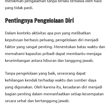
menikmati pengalaman tanpa terlalu terbawa oleh hasil
yang tidak pasti.
Pentingnya Pengelolaan Diri
Dalam konteks aktivitas apa pun yang melibatkan
keputusan berbasis peluang, pengelolaan diri menjadi
faktor yang sangat penting. Menentukan batas waktu dan
memahami kapasitas pribadi dapat membantu menjaga
keseimbangan antara hiburan dan tanggung jawab.
Tanpa pengelolaan yang baik, seseorang dapat
kehilangan kendali terhadap waktu dan sumber daya
yang digunakan. Oleh karena itu, kesadaran diri menjadi
bagian penting dalam memanfaatkan setiap kesempatan
secara sehat dan bertanggung jawab.