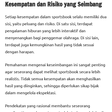
Kesempatan dan Risiko yang Seimbang
Setiap kesempatan dalam sportsbook selalu memiliki dua
sisi, yaitu peluang dan risiko. Di satu sisi, terdapat
pengalaman hiburan yang lebih interaktif dan
menyenangkan bagi penggemar olahraga. Di sisi lain,
terdapat juga kemungkinan hasil yang tidak sesuai
dengan harapan.
Pemahaman mengenai keseimbangan ini sangat penting
agar seseorang dapat melihat sportsbook secara lebih
realistis. Tidak semua kesempatan akan menghasilkan
hasil yang diinginkan, sehingga diperlukan sikap bijak
dalam mengelola ekspektasi.
Pendekatan yang rasional membantu seseorang