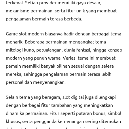
terkenal. Setiap provider memiliki gaya desain,
mekanisme permainan, serta fitur unik yang membuat
pengalaman bermain terasa berbeda.
Game slot modern biasanya hadir dengan berbagai tema
menarik. Beberapa permainan mengangkat tema
mitologi kuno, petualangan, dunia fantasi, hingga konsep
modern yang penuh warna. Variasi tema ini membuat
pemain memiliki banyak pilihan sesuai dengan selera
mereka, sehingga pengalaman bermain terasa lebih
personal dan menyenangkan.
Selain tema yang beragam, slot digital juga dilengkapi
dengan berbagai fitur tambahan yang meningkatkan
dinamika permainan. Fitur seperti putaran bonus, simbol
khusus, serta pengganda kemenangan sering ditemukan