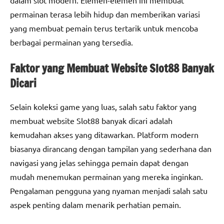
dalam slot modern. Elemen-elemen ini membuat
permainan terasa lebih hidup dan memberikan variasi
yang membuat pemain terus tertarik untuk mencoba
berbagai permainan yang tersedia.
Faktor yang Membuat Website Slot88 Banyak
Dicari
Selain koleksi game yang luas, salah satu faktor yang
membuat website Slot88 banyak dicari adalah
kemudahan akses yang ditawarkan. Platform modern
biasanya dirancang dengan tampilan yang sederhana dan
navigasi yang jelas sehingga pemain dapat dengan
mudah menemukan permainan yang mereka inginkan.
Pengalaman pengguna yang nyaman menjadi salah satu
aspek penting dalam menarik perhatian pemain.