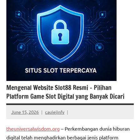
Mengenal Website Slot88 Resmi – Pilihan
Platform Game Slot Digital yang Banyak Dicari
June 15, 2026
cauiejinfv
theuniversalwisdom.org
– Perkembangan dunia hiburan
digital telah menghadirkan berbagai jenis platform