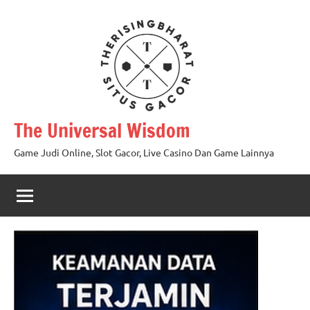
Skip
to
content
The Universal Wisdom
Game Judi Online, Slot Gacor, Live Casino Dan Game Lainnya