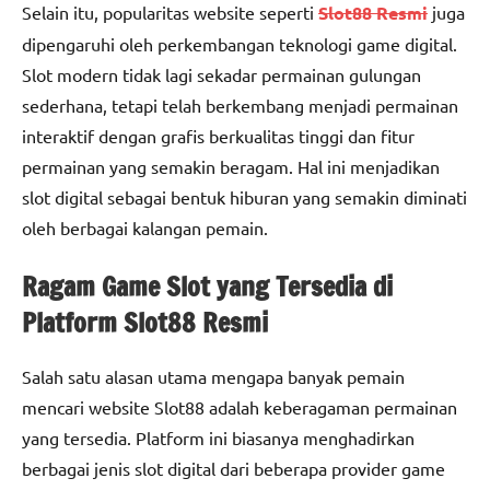
Selain itu, popularitas website seperti
Slot88 Resmi
juga
dipengaruhi oleh perkembangan teknologi game digital.
Slot modern tidak lagi sekadar permainan gulungan
sederhana, tetapi telah berkembang menjadi permainan
interaktif dengan grafis berkualitas tinggi dan fitur
permainan yang semakin beragam. Hal ini menjadikan
slot digital sebagai bentuk hiburan yang semakin diminati
oleh berbagai kalangan pemain.
Ragam Game Slot yang Tersedia di
Platform Slot88 Resmi
Salah satu alasan utama mengapa banyak pemain
mencari website Slot88 adalah keberagaman permainan
yang tersedia. Platform ini biasanya menghadirkan
berbagai jenis slot digital dari beberapa provider game