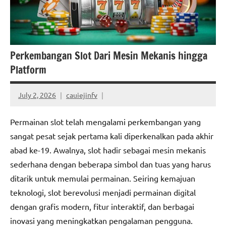
Perkembangan Slot Dari Mesin Mekanis hingga
Platform
July 2, 2026
cauiejinfv
Permainan slot telah mengalami perkembangan yang
sangat pesat sejak pertama kali diperkenalkan pada akhir
abad ke-19. Awalnya, slot hadir sebagai mesin mekanis
sederhana dengan beberapa simbol dan tuas yang harus
ditarik untuk memulai permainan. Seiring kemajuan
teknologi, slot berevolusi menjadi permainan digital
dengan grafis modern, fitur interaktif, dan berbagai
inovasi yang meningkatkan pengalaman pengguna.