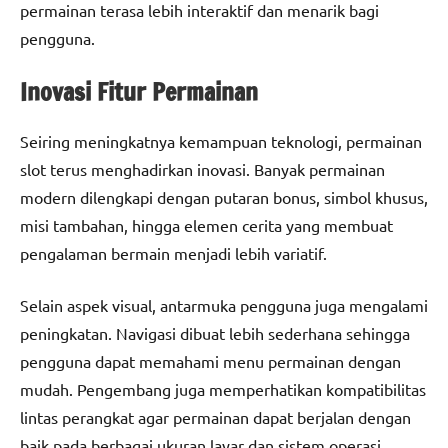
permainan terasa lebih interaktif dan menarik bagi
pengguna.
Inovasi Fitur Permainan
Seiring meningkatnya kemampuan teknologi, permainan
slot terus menghadirkan inovasi. Banyak permainan
modern dilengkapi dengan putaran bonus, simbol khusus,
misi tambahan, hingga elemen cerita yang membuat
pengalaman bermain menjadi lebih variatif.
Selain aspek visual, antarmuka pengguna juga mengalami
peningkatan. Navigasi dibuat lebih sederhana sehingga
pengguna dapat memahami menu permainan dengan
mudah. Pengembang juga memperhatikan kompatibilitas
lintas perangkat agar permainan dapat berjalan dengan
baik pada berbagai ukuran layar dan sistem operasi.