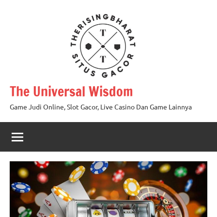
Skip
to
content
The Universal Wisdom
Game Judi Online, Slot Gacor, Live Casino Dan Game Lainnya