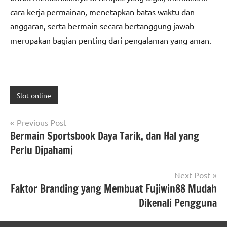
cara kerja permainan, menetapkan batas waktu dan
anggaran, serta bermain secara bertanggung jawab
merupakan bagian penting dari pengalaman yang aman.
Slot online
Post
Previous Post
Bermain Sportsbook Daya Tarik, dan Hal yang
navigation
Perlu Dipahami
Next Post
Faktor Branding yang Membuat Fujiwin88 Mudah
Dikenali Pengguna