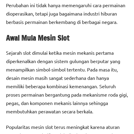
Perubahan ini tidak hanya memengaruhi cara permainan
dioperasikan, tetapi juga bagaimana industri hiburan
berbasis permainan berkembang di berbagai negara.
Awal Mula Mesin Slot
Sejarah slot dimulai ketika mesin mekanis pertama
diperkenalkan dengan sistem gulungan berputar yang
menampilkan simbol-simbol tertentu. Pada masa itu,
desain mesin masih sangat sederhana dan hanya
memiliki beberapa kombinasi kemenangan. Seluruh
proses permainan bergantung pada mekanisme roda gigi,
pegas, dan komponen mekanis lainnya sehingga
membutuhkan perawatan secara berkala.
Popularitas mesin slot terus meningkat karena aturan