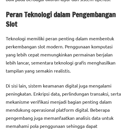
Peran Teknologi dalam Pengembangan
Slot
Teknologi memiliki peran penting dalam membentuk
perkembangan slot modern. Penggunaan komputasi
yang lebih cepat memungkinkan permainan berjalan
lebih lancar, sementara teknologi grafis menghasilkan
tampilan yang semakin realistis.
Di sisi lain, sistem keamanan digital juga mengalami
peningkatan. Enkripsi data, perlindungan transaksi, serta
mekanisme verifikasi menjadi bagian penting dalam
mendukung operasional platform digital. Beberapa
pengembang juga memanfaatkan analisis data untuk
memahami pola penggunaan sehingga dapat