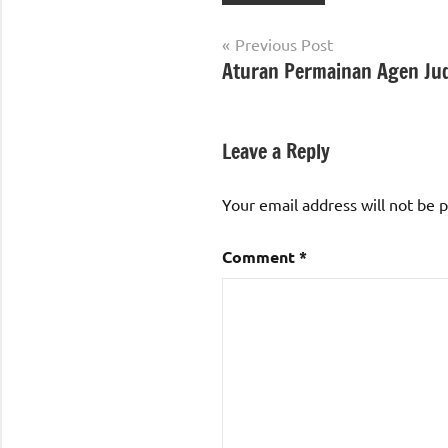
Post
Previous Post
Aturan Permainan Agen Jud
navigation
Leave a Reply
Your email address will not be 
Comment
*