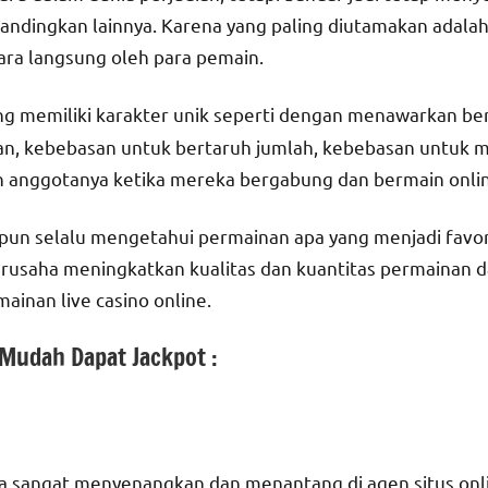
ibandingkan lainnya. Karena yang paling diutamakan adal
ecara langsung oleh para pemain.
g memiliki karakter unik seperti dengan menawarkan ber
n, kebebasan untuk bertaruh jumlah, kebebasan untuk m
 anggotanya ketika mereka bergabung dan bermain online
pun selalu mengetahui permainan apa yang menjadi favori
erusaha meningkatkan kualitas dan kuantitas permainan d
ainan live casino online.
 Mudah Dapat Jackpot :
ta sangat menyenangkan dan menantang di agen situs onli