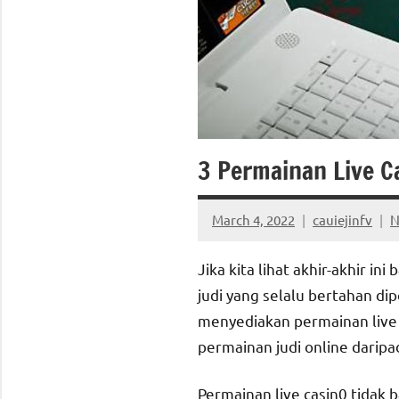
3 Permainan Live C
March 4, 2022
cauiejinfv
N
Jika kita lihat akhir-akhir ini
judi yang selalu bertahan di
menyediakan permainan live 
permainan judi online daripad
Permainan live casin0 tidak 