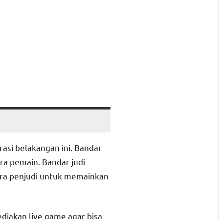
asi belakangan ini. Bandar
ra pemain. Bandar judi
para penjudi untuk memainkan
ediakan live game agar bisa