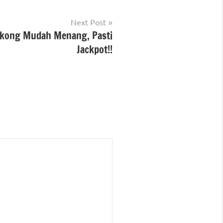
Next Post
kong Mudah Menang, Pasti
Jackpot!!