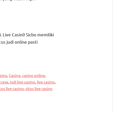
. Live Casin0 Sicbo memiliki
s judi online pasti
asino
,
Casino
,
casino online
,
rcaya
,
judi live casino
,
live casino
,
tus live casino
,
situs live casino