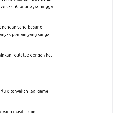
ive casin0 online , sehingga
menangan yang besar di
anyak pemain yang sangat
ainkan roulette dengan hati
perlu ditanyakan lagi game
 yang masih ingin