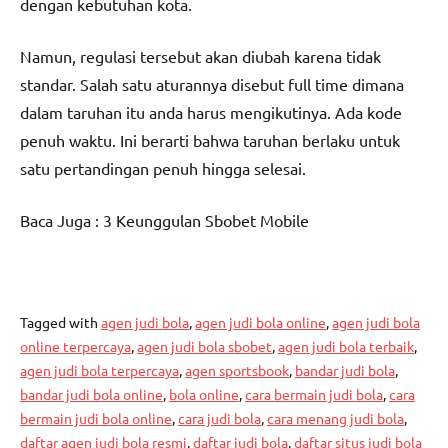
dengan kebutuhan kota.
Namun, regulasi tersebut akan diubah karena tidak
standar. Salah satu aturannya disebut full time dimana
dalam taruhan itu anda harus mengikutinya. Ada kode
penuh waktu. Ini berarti bahwa taruhan berlaku untuk
satu pertandingan penuh hingga selesai.
Baca Juga : 3 Keunggulan Sbobet Mobile
Tagged with
agen judi bola
,
agen judi bola online
,
agen judi bola
online terpercaya
,
agen judi bola sbobet
,
agen judi bola terbaik
,
agen judi bola terpercaya
,
agen sportsbook
,
bandar judi bola
,
bandar judi bola online
,
bola online
,
cara bermain judi bola
,
cara
bermain judi bola online
,
cara judi bola
,
cara menang judi bola
,
daftar agen judi bola resmi
,
daftar judi bola
,
daftar situs judi bola