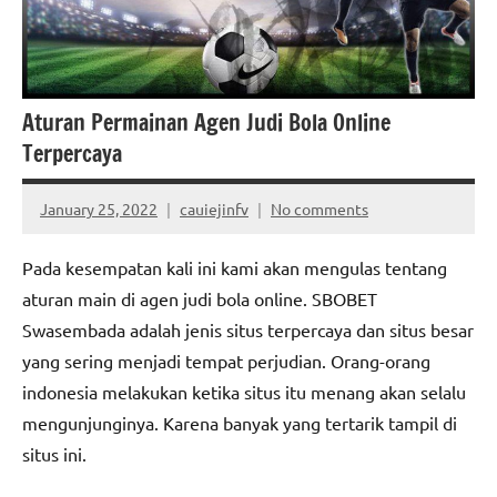
Aturan Permainan Agen Judi Bola Online
Terpercaya
January 25, 2022
cauiejinfv
No comments
Pada kesempatan kali ini kami akan mengulas tentang
aturan main di agen judi bola online. SBOBET
Swasembada adalah jenis situs terpercaya dan situs besar
yang sering menjadi tempat perjudian. Orang-orang
indonesia melakukan ketika situs itu menang akan selalu
mengunjunginya. Karena banyak yang tertarik tampil di
situs ini.