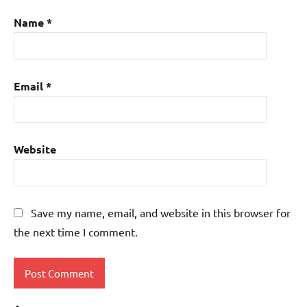
Name
*
Email
*
Website
Save my name, email, and website in this browser for
the next time I comment.