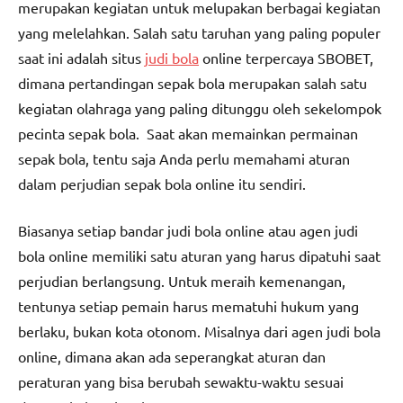
merupakan kegiatan untuk melupakan berbagai kegiatan
yang melelahkan. Salah satu taruhan yang paling populer
saat ini adalah situs
judi bola
online terpercaya SBOBET,
dimana pertandingan sepak bola merupakan salah satu
kegiatan olahraga yang paling ditunggu oleh sekelompok
pecinta sepak bola. Saat akan memainkan permainan
sepak bola, tentu saja Anda perlu memahami aturan
dalam perjudian sepak bola online itu sendiri.
Biasanya setiap bandar judi bola online atau agen judi
bola online memiliki satu aturan yang harus dipatuhi saat
perjudian berlangsung. Untuk meraih kemenangan,
tentunya setiap pemain harus mematuhi hukum yang
berlaku, bukan kota otonom. Misalnya dari agen judi bola
online, dimana akan ada seperangkat aturan dan
peraturan yang bisa berubah sewaktu-waktu sesuai