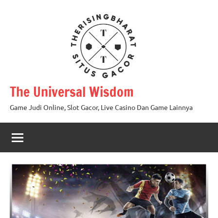
Skip
to
content
The Universal Wisdom
Game Judi Online, Slot Gacor, Live Casino Dan Game Lainnya