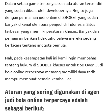
Dalam setiap game tentunya akan ada aturan tersendiri
yang sudah dibuat oleh developernya. Begitu juga
dengan permainan judi online di SBOBET yang sudah
banyak dikenal oleh para penjudi di Indonesia. Situs
terbesar yang memiliki peraturan khusus. Banyak dari
pemain ini bahkan tidak tahu bahwa mereka sedang
berbicara tentang anggota pemula.
Nah, pada kesempatan kali ini kami ingin membahas
tentang hukum di SBOBET khusus untuk tipe Over. Judi
bola online terpercaya memang memiliki daya tarik
mampu membuat pemain kembali lagi.
Aturan yang sering digunakan di agen
judi bola online terpercaya adalah
sebagai berikut: