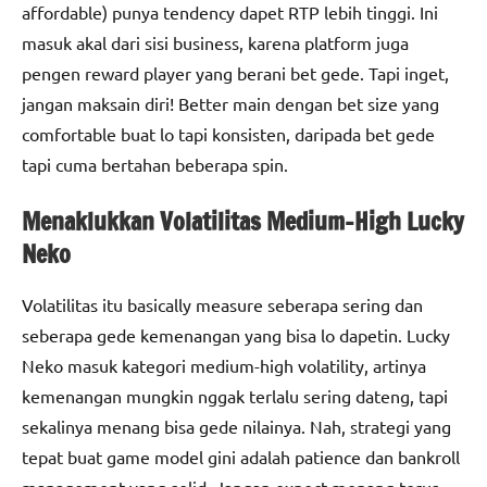
affordable) punya tendency dapet RTP lebih tinggi. Ini
masuk akal dari sisi business, karena platform juga
pengen reward player yang berani bet gede. Tapi inget,
jangan maksain diri! Better main dengan bet size yang
comfortable buat lo tapi konsisten, daripada bet gede
tapi cuma bertahan beberapa spin.
Menaklukkan Volatilitas Medium-High Lucky
Neko
Volatilitas itu basically measure seberapa sering dan
seberapa gede kemenangan yang bisa lo dapetin. Lucky
Neko masuk kategori medium-high volatility, artinya
kemenangan mungkin nggak terlalu sering dateng, tapi
sekalinya menang bisa gede nilainya. Nah, strategi yang
tepat buat game model gini adalah patience dan bankroll
management yang solid. Jangan expect menang terus-