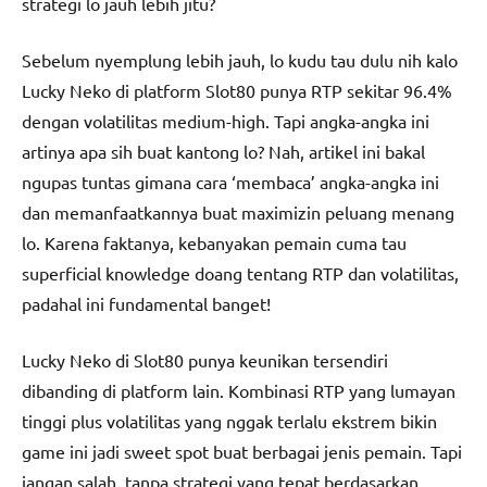
strategi lo jauh lebih jitu?
Sebelum nyemplung lebih jauh, lo kudu tau dulu nih kalo
Lucky Neko di platform Slot80 punya RTP sekitar 96.4%
dengan volatilitas medium-high. Tapi angka-angka ini
artinya apa sih buat kantong lo? Nah, artikel ini bakal
ngupas tuntas gimana cara ‘membaca’ angka-angka ini
dan memanfaatkannya buat maximizin peluang menang
lo. Karena faktanya, kebanyakan pemain cuma tau
superficial knowledge doang tentang RTP dan volatilitas,
padahal ini fundamental banget!
Lucky Neko di Slot80 punya keunikan tersendiri
dibanding di platform lain. Kombinasi RTP yang lumayan
tinggi plus volatilitas yang nggak terlalu ekstrem bikin
game ini jadi sweet spot buat berbagai jenis pemain. Tapi
jangan salah, tanpa strategi yang tepat berdasarkan