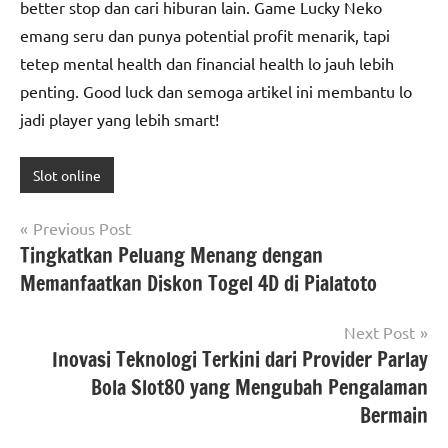
better stop dan cari hiburan lain. Game Lucky Neko
emang seru dan punya potential profit menarik, tapi
tetep mental health dan financial health lo jauh lebih
penting. Good luck dan semoga artikel ini membantu lo
jadi player yang lebih smart!
Slot online
Post
Previous Post
Tingkatkan Peluang Menang dengan
navigation
Memanfaatkan Diskon Togel 4D di Pialatoto
Next Post
Inovasi Teknologi Terkini dari Provider Parlay
Bola Slot80 yang Mengubah Pengalaman
Bermain