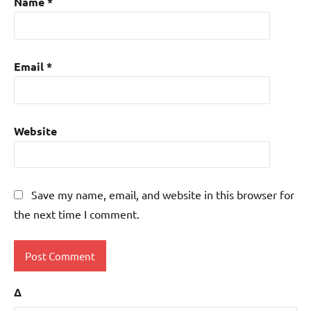
Name
*
Email
*
Website
Save my name, email, and website in this browser for
the next time I comment.
Δ