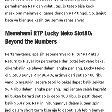
pemahaman RTP dan volatilitas, lo tetep bisa keok
meskipun mainnya di game dengan RTP tinggi. So, lanjut
baca ya biar gue kasih tau semua rahasianya!
Memahami RTP Lucky Neko Slot80:
Beyond the Numbers
Pertama-tama, apa sih sebenernya RTP itu? RTP atau
Return to Player itu persentase dari total bet yang bakal
dikembaliin ke player dalam jangka panjang. Lucky Neko
di Slot80 punya RTP 96.4%, artinya dari setiap 100 ribu
yang lo masukin, secara teori lo bakal dapet balik sekitar
96,4 ribu dalam jangka panjang. Tapi jangan salah kaprah!
Ini bukan berarti setiap lo depo 100 ribu, lo pasti dapet
balik 96,4 ribu. RTP ini hitungannya dalam jutaan spin,
jadi dalam short term bisa aja lo dapet jauh lebih banyak