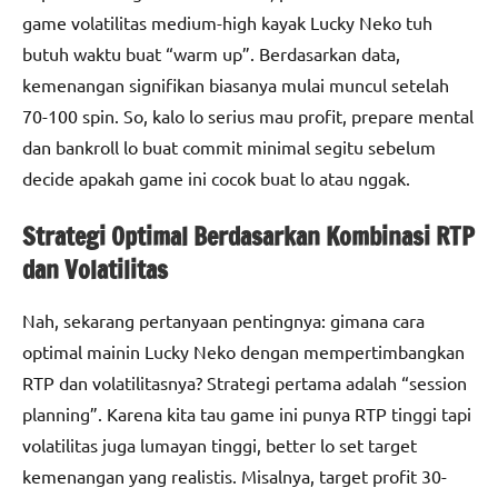
game volatilitas medium-high kayak Lucky Neko tuh
butuh waktu buat “warm up”. Berdasarkan data,
kemenangan signifikan biasanya mulai muncul setelah
70-100 spin. So, kalo lo serius mau profit, prepare mental
dan bankroll lo buat commit minimal segitu sebelum
decide apakah game ini cocok buat lo atau nggak.
Strategi Optimal Berdasarkan Kombinasi RTP
dan Volatilitas
Nah, sekarang pertanyaan pentingnya: gimana cara
optimal mainin Lucky Neko dengan mempertimbangkan
RTP dan volatilitasnya? Strategi pertama adalah “session
planning”. Karena kita tau game ini punya RTP tinggi tapi
volatilitas juga lumayan tinggi, better lo set target
kemenangan yang realistis. Misalnya, target profit 30-