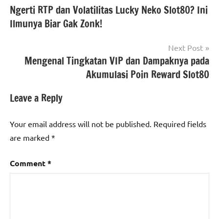
Ngerti RTP dan Volatilitas Lucky Neko Slot80? Ini
navigation
Ilmunya Biar Gak Zonk!
Next Post
Mengenal Tingkatan VIP dan Dampaknya pada
Akumulasi Poin Reward Slot80
Leave a Reply
Your email address will not be published.
Required fields
are marked
*
Comment
*