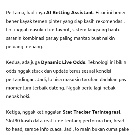
Pertama, hadirnya
AI Betting Assistant
. Fitur ini bener-
bener kayak temen pinter yang siap kasih rekomendasi.
Lo tinggal masukin tim favorit, sistem langsung bantu
saranin kombinasi parlay paling mantap buat naikin
peluang menang.
Kedua, ada juga
Dynamic Live Odds
. Teknologi ini bikin
odds nggak stuck dan update terus sesuai kondisi
pertandingan. Jadi, lo bisa masukin taruhan dadakan pas
momentum terbaik dateng. Nggak perlu lagi nebak-
nebak hoki.
Ketiga, nggak ketinggalan
Stat Tracker Terintegrasi
.
Slot80 kasih data real-time tentang performa tim, head
to head, sampe info cuaca. Jadi, lo main bukan cuma pake