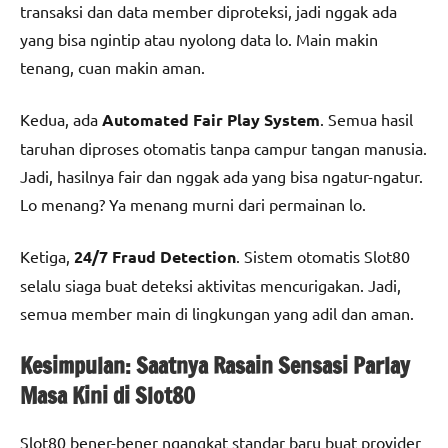
transaksi dan data member diproteksi, jadi nggak ada
yang bisa ngintip atau nyolong data lo. Main makin
tenang, cuan makin aman.
Kedua, ada
Automated Fair Play System
. Semua hasil
taruhan diproses otomatis tanpa campur tangan manusia.
Jadi, hasilnya fair dan nggak ada yang bisa ngatur-ngatur.
Lo menang? Ya menang murni dari permainan lo.
Ketiga,
24/7 Fraud Detection
. Sistem otomatis Slot80
selalu siaga buat deteksi aktivitas mencurigakan. Jadi,
semua member main di lingkungan yang adil dan aman.
Kesimpulan: Saatnya Rasain Sensasi Parlay
Masa Kini di Slot80
Slot80 bener-bener ngangkat standar baru buat provider