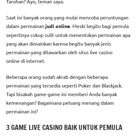
Taruhan? Ayo, teman saya.
Saat ini banyak orang yang mulai mencoba peruntungan
dalam permainan
judi online
. Meski begitu bagi pemula
sepertinya cukup sulit untuk menentukan permainan apa
yang akan dimainkan karena begitu banyak jenis
permainan yang ditawarkan oleh situs live casino
online di internet.
Beberapa orang sudah akrab dengan beberapa
permainan yang tersedia seperti Poker dan Blackjack.
Tapi bisakah game-game ini memberi Anda banyak
kemenangan? Bagaimana peluang menang dalam
permainan ini?
3 GAME LIVE CASINO BAIK UNTUK PEMULA