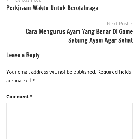
Perkiraan Waktu Untuk Berolahraga
navigation
Next Post
Cara Mengurus Ayam Yang Benar Di Game
Sabung Ayam Agar Sehat
Leave a Reply
Your email address will not be published.
Required fields
are marked
*
Comment
*