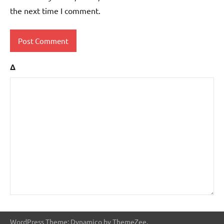
the next time I comment.
Δ
WordPress Theme: Dynamico by ThemeZee.