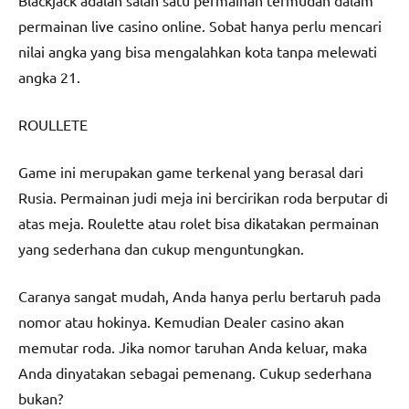
permainan live casino online. Sobat hanya perlu mencari
nilai angka yang bisa mengalahkan kota tanpa melewati
angka 21.
ROULLETE
Game ini merupakan game terkenal yang berasal dari
Rusia. Permainan judi meja ini bercirikan roda berputar di
atas meja. Roulette atau rolet bisa dikatakan permainan
yang sederhana dan cukup menguntungkan.
Caranya sangat mudah, Anda hanya perlu bertaruh pada
nomor atau hokinya. Kemudian Dealer casino akan
memutar roda. Jika nomor taruhan Anda keluar, maka
Anda dinyatakan sebagai pemenang. Cukup sederhana
bukan?