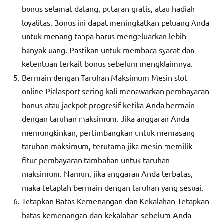
bonus selamat datang, putaran gratis, atau hadiah
loyalitas. Bonus ini dapat meningkatkan peluang Anda
untuk menang tanpa harus mengeluarkan lebih
banyak uang. Pastikan untuk membaca syarat dan
ketentuan terkait bonus sebelum mengklaimnya.
Bermain dengan Taruhan Maksimum Mesin slot
online Pialasport sering kali menawarkan pembayaran
bonus atau jackpot progresif ketika Anda bermain
dengan taruhan maksimum. Jika anggaran Anda
memungkinkan, pertimbangkan untuk memasang
taruhan maksimum, terutama jika mesin memiliki
fitur pembayaran tambahan untuk taruhan
maksimum. Namun, jika anggaran Anda terbatas,
maka tetaplah bermain dengan taruhan yang sesuai.
Tetapkan Batas Kemenangan dan Kekalahan Tetapkan
batas kemenangan dan kekalahan sebelum Anda