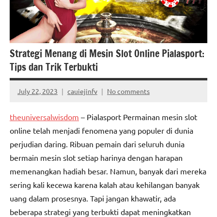
Strategi Menang di Mesin Slot Online Pialasport:
Tips dan Trik Terbukti
July 22, 2023
cauiejinfv
No comments
theuniversalwisdom
– Pialasport Permainan mesin slot
online telah menjadi fenomena yang populer di dunia
perjudian daring. Ribuan pemain dari seluruh dunia
bermain mesin slot setiap harinya dengan harapan
memenangkan hadiah besar. Namun, banyak dari mereka
sering kali kecewa karena kalah atau kehilangan banyak
uang dalam prosesnya. Tapi jangan khawatir, ada
beberapa strategi yang terbukti dapat meningkatkan