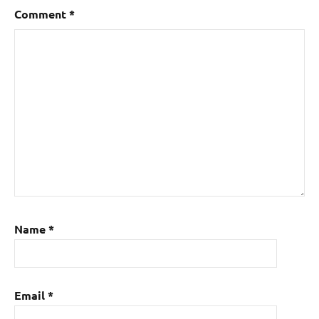
Comment
*
Name
*
Email
*