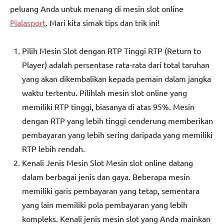
peluang Anda untuk menang di mesin slot online
Pialasport
. Mari kita simak tips dan trik ini!
Pilih Mesin Slot dengan RTP Tinggi RTP (Return to
Player) adalah persentase rata-rata dari total taruhan
yang akan dikembalikan kepada pemain dalam jangka
waktu tertentu. Pilihlah mesin slot online yang
memiliki RTP tinggi, biasanya di atas 95%. Mesin
dengan RTP yang lebih tinggi cenderung memberikan
pembayaran yang lebih sering daripada yang memiliki
RTP lebih rendah.
Kenali Jenis Mesin Slot Mesin slot online datang
dalam berbagai jenis dan gaya. Beberapa mesin
memiliki garis pembayaran yang tetap, sementara
yang lain memiliki pola pembayaran yang lebih
kompleks. Kenali jenis mesin slot yang Anda mainkan