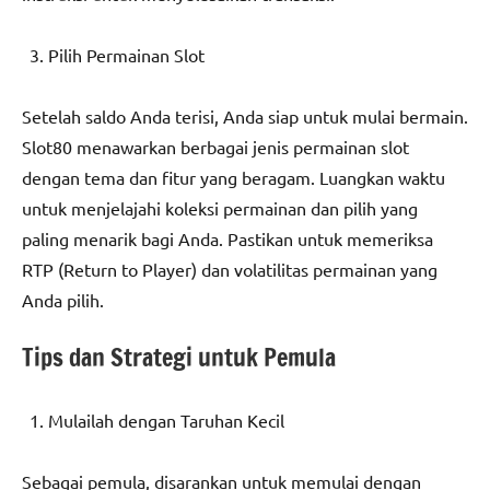
Pilih Permainan Slot
Setelah saldo Anda terisi, Anda siap untuk mulai bermain.
Slot80 menawarkan berbagai jenis permainan slot
dengan tema dan fitur yang beragam. Luangkan waktu
untuk menjelajahi koleksi permainan dan pilih yang
paling menarik bagi Anda. Pastikan untuk memeriksa
RTP (Return to Player) dan volatilitas permainan yang
Anda pilih.
Tips dan Strategi untuk Pemula
Mulailah dengan Taruhan Kecil
Sebagai pemula, disarankan untuk memulai dengan