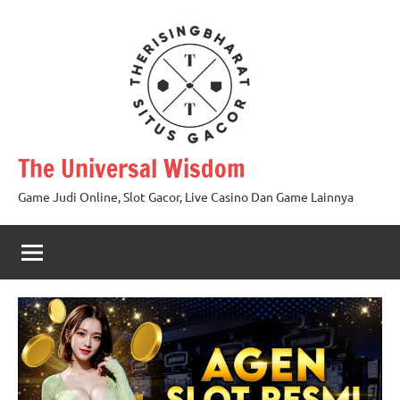
Skip
to
content
The Universal Wisdom
Game Judi Online, Slot Gacor, Live Casino Dan Game Lainnya