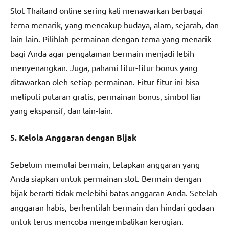
Slot Thailand online sering kali menawarkan berbagai
tema menarik, yang mencakup budaya, alam, sejarah, dan
lain-lain. Pilihlah permainan dengan tema yang menarik
bagi Anda agar pengalaman bermain menjadi lebih
menyenangkan. Juga, pahami fitur-fitur bonus yang
ditawarkan oleh setiap permainan. Fitur-fitur ini bisa
meliputi putaran gratis, permainan bonus, simbol liar
yang ekspansif, dan lain-lain.
5. Kelola Anggaran dengan Bijak
Sebelum memulai bermain, tetapkan anggaran yang
Anda siapkan untuk permainan slot. Bermain dengan
bijak berarti tidak melebihi batas anggaran Anda. Setelah
anggaran habis, berhentilah bermain dan hindari godaan
untuk terus mencoba mengembalikan kerugian.