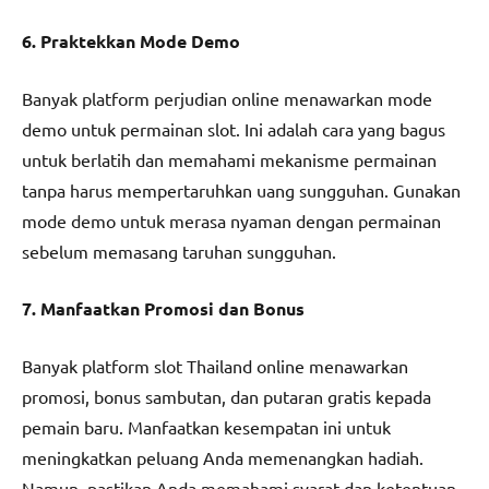
6. Praktekkan Mode Demo
Banyak platform perjudian online menawarkan mode
demo untuk permainan slot. Ini adalah cara yang bagus
untuk berlatih dan memahami mekanisme permainan
tanpa harus mempertaruhkan uang sungguhan. Gunakan
mode demo untuk merasa nyaman dengan permainan
sebelum memasang taruhan sungguhan.
7. Manfaatkan Promosi dan Bonus
Banyak platform slot Thailand online menawarkan
promosi, bonus sambutan, dan putaran gratis kepada
pemain baru. Manfaatkan kesempatan ini untuk
meningkatkan peluang Anda memenangkan hadiah.
Namun, pastikan Anda memahami syarat dan ketentuan