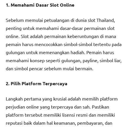
1. Memahami Dasar Slot Online
Sebelum memulai petualangan di dunia slot Thailand,
penting untuk memahami dasar-dasar permainan slot
online. Slot adalah permainan keberuntungan di mana
pemain harus mencocokkan simbol-simbol tertentu pada
gulungan untuk memenangkan hadiah. Pemain harus
memahami konsep seperti gulungan, payline, simbol liar,
dan simbol pencar sebelum mulai bermain.
2. Pilih Platform Terpercaya
Langkah pertama yang krusial adalah memilih platform
perjudian online yang terpercaya dan sah. Pastikan
platform tersebut memiliki lisensi resmi dan memiliki
reputasi baik dalam hal keamanan, pembayaran, dan