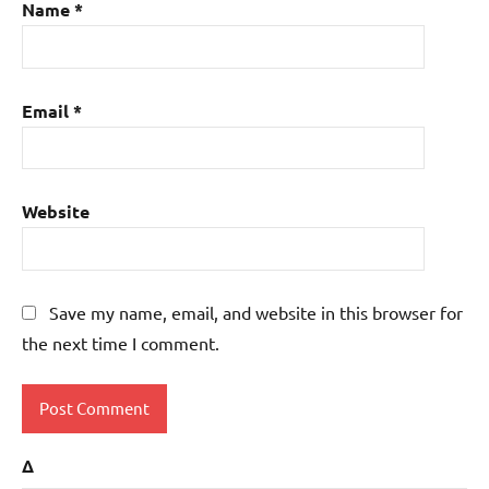
Name
*
Email
*
Website
Save my name, email, and website in this browser for
the next time I comment.
Δ