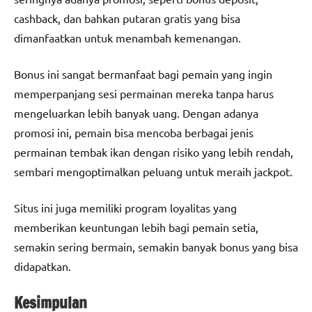
cashback, dan bahkan putaran gratis yang bisa
dimanfaatkan untuk menambah kemenangan.
Bonus ini sangat bermanfaat bagi pemain yang ingin
memperpanjang sesi permainan mereka tanpa harus
mengeluarkan lebih banyak uang. Dengan adanya
promosi ini, pemain bisa mencoba berbagai jenis
permainan tembak ikan dengan risiko yang lebih rendah,
sembari mengoptimalkan peluang untuk meraih jackpot.
Situs ini juga memiliki program loyalitas yang
memberikan keuntungan lebih bagi pemain setia,
semakin sering bermain, semakin banyak bonus yang bisa
didapatkan.
Kesimpulan