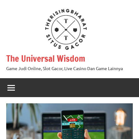
Skip
to
content
The Universal Wisdom
Game Judi Online, Slot Gacor, Live Casino Dan Game Lainnya