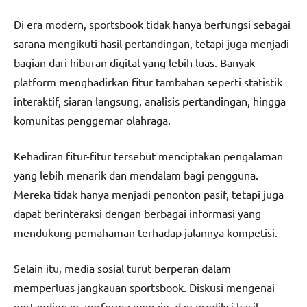
Di era modern, sportsbook tidak hanya berfungsi sebagai
sarana mengikuti hasil pertandingan, tetapi juga menjadi
bagian dari hiburan digital yang lebih luas. Banyak
platform menghadirkan fitur tambahan seperti statistik
interaktif, siaran langsung, analisis pertandingan, hingga
komunitas penggemar olahraga.
Kehadiran fitur-fitur tersebut menciptakan pengalaman
yang lebih menarik dan mendalam bagi pengguna.
Mereka tidak hanya menjadi penonton pasif, tetapi juga
dapat berinteraksi dengan berbagai informasi yang
mendukung pemahaman terhadap jalannya kompetisi.
Selain itu, media sosial turut berperan dalam
memperluas jangkauan sportsbook. Diskusi mengenai
pertandingan, performa pemain, dan prediksi hasil