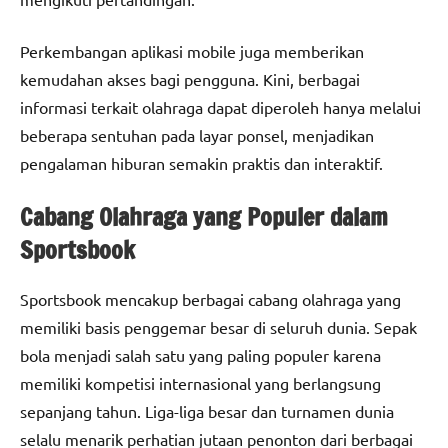
Perkembangan aplikasi mobile juga memberikan
kemudahan akses bagi pengguna. Kini, berbagai
informasi terkait olahraga dapat diperoleh hanya melalui
beberapa sentuhan pada layar ponsel, menjadikan
pengalaman hiburan semakin praktis dan interaktif.
Cabang Olahraga yang Populer dalam
Sportsbook
Sportsbook mencakup berbagai cabang olahraga yang
memiliki basis penggemar besar di seluruh dunia. Sepak
bola menjadi salah satu yang paling populer karena
memiliki kompetisi internasional yang berlangsung
sepanjang tahun. Liga-liga besar dan turnamen dunia
selalu menarik perhatian jutaan penonton dari berbagai