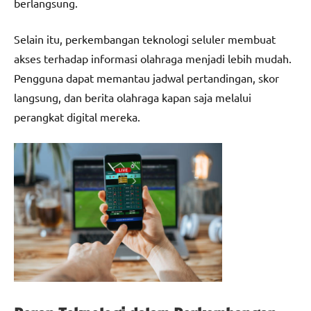
berlangsung.
Selain itu, perkembangan teknologi seluler membuat
akses terhadap informasi olahraga menjadi lebih mudah.
Pengguna dapat memantau jadwal pertandingan, skor
langsung, dan berita olahraga kapan saja melalui
perangkat digital mereka.