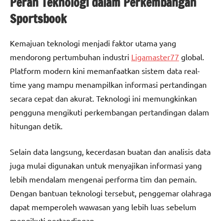
Peran Teknologi dalam Perkembangan
Sportsbook
Kemajuan teknologi menjadi faktor utama yang
mendorong pertumbuhan industri
Ligamaster77
global.
Platform modern kini memanfaatkan sistem data real-
time yang mampu menampilkan informasi pertandingan
secara cepat dan akurat. Teknologi ini memungkinkan
pengguna mengikuti perkembangan pertandingan dalam
hitungan detik.
Selain data langsung, kecerdasan buatan dan analisis data
juga mulai digunakan untuk menyajikan informasi yang
lebih mendalam mengenai performa tim dan pemain.
Dengan bantuan teknologi tersebut, penggemar olahraga
dapat memperoleh wawasan yang lebih luas sebelum
mengikuti pertandingan.