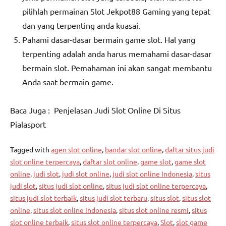
pilihlah permainan Slot Jekpot88 Gaming yang tepat
dan yang terpenting anda kuasai.
Pahami dasar-dasar bermain game slot. Hal yang
terpenting adalah anda harus memahami dasar-dasar
bermain slot. Pemahaman ini akan sangat membantu
Anda saat bermain game.
Baca Juga : Penjelasan Judi Slot Online Di Situs
Pialasport
Tagged with
agen slot online
,
bandar slot online
,
daftar situs judi
slot online terpercaya
,
daftar slot online
,
game slot
,
game slot
online
,
judi slot
,
judi slot online
,
judi slot online Indonesia
,
situs
judi slot
,
situs judi slot online
,
situs judi slot online terpercaya
,
situs judi slot terbaik
,
situs judi slot terbaru
,
situs slot
,
situs slot
online
,
situs slot online Indonesia
,
situs slot online resmi
,
situs
slot online terbaik
,
situs slot online terpercaya
,
Slot
,
slot game