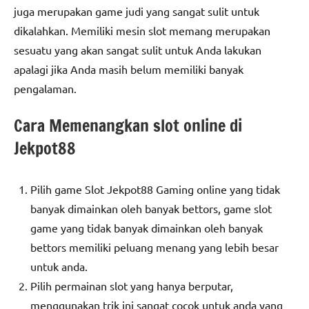
juga merupakan game judi yang sangat sulit untuk
dikalahkan. Memiliki mesin slot memang merupakan
sesuatu yang akan sangat sulit untuk Anda lakukan
apalagi jika Anda masih belum memiliki banyak
pengalaman.
Cara Memenangkan slot online di
Jekpot88
Pilih game Slot Jekpot88 Gaming online yang tidak
banyak dimainkan oleh banyak bettors, game slot
game yang tidak banyak dimainkan oleh banyak
bettors memiliki peluang menang yang lebih besar
untuk anda.
Pilih permainan slot yang hanya berputar,
menggunakan trik ini sangat cocok untuk anda yang