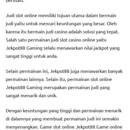
bermain.
Judi slot online memiliki tujuan utama dalam bermain
judi yaitu untuk mencari keuntungan yang besar. Oleh
karena itu bermain judi casino adalah solusi yang tepat.
Salah satu permainan judi slot casino online yaitu
Jekpot88 Gaming selalu menawarkan nilai jackpot yang
sangat tinggi untuk anda.
Selain permainan ini, Jekpot88 juga menawarkan banyak
permainan lainnya. Selain itu, permainan slot online
Jekpot88 Gaming merupakan permainan judi yang
sangat menarik dan unik.
Dengan keuntungan yang tinggi dan permainan menarik
di dalamnya yang membuat permainan judi ini semakin
menyenangkan. Game slot online Jekpot88 Game online