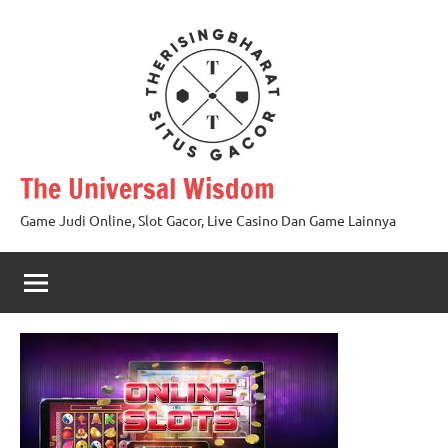
Skip
to
content
The Universal Wisdom
Game Judi Online, Slot Gacor, Live Casino Dan Game Lainnya