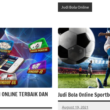
Judi Bola Online
I ONLINE TERBAIK DAN
Judi Bola Online Sport
August 19, 2021