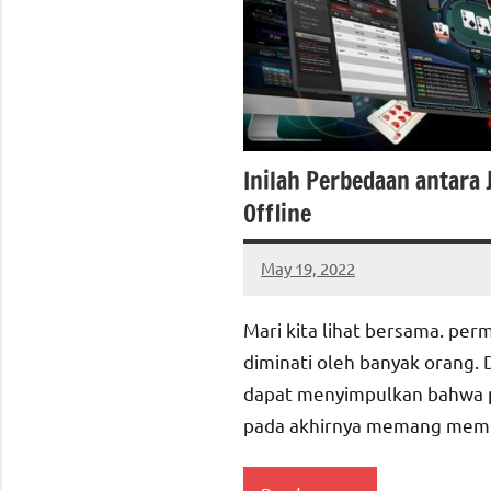
Inilah Perbedaan antara 
Offline
May 19, 2022
cauiejinfv
No
comments
Mari kita lihat bersama. per
diminati oleh banyak orang. 
dapat menyimpulkan bahwa pe
pada akhirnya memang memil