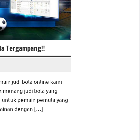
la Tergampang!!
n judi bola online kami
 menang judi bola yang
a untuk pemain pemula yang
inan dengan […]