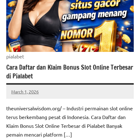
pialabet
Cara Daftar dan Klaim Bonus Slot Online Terbesar
di Pialabet
March 1, 2026
cauiejinfv
theuniversalwisdom.org/ – Industri permainan slot online
terus berkembang pesat di Indonesia. Cara Daftar dan
Klaim Bonus Slot Online Terbesar di Pialabet Banyak
pemain mencari platform […]