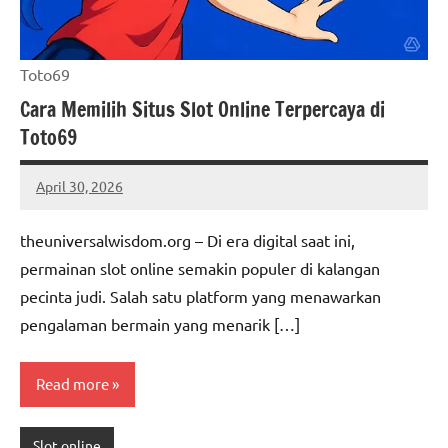
Toto69
Cara Memilih Situs Slot Online Terpercaya di
Toto69
April 30, 2026
cauiejinfv
theuniversalwisdom.org – Di era digital saat ini,
permainan slot online semakin populer di kalangan
pecinta judi. Salah satu platform yang menawarkan
pengalaman bermain yang menarik […]
Read more
Slot online