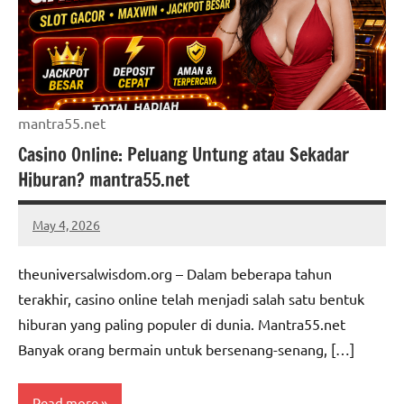
mantra55.net
Casino Online: Peluang Untung atau Sekadar
Hiburan? mantra55.net
May 4, 2026
cauiejinfv
theuniversalwisdom.org – Dalam beberapa tahun
terakhir, casino online telah menjadi salah satu bentuk
hiburan yang paling populer di dunia. Mantra55.net
Banyak orang bermain untuk bersenang-senang, […]
Read more