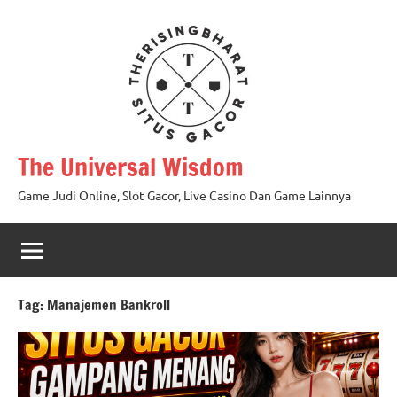
Skip
to
content
The Universal Wisdom
Game Judi Online, Slot Gacor, Live Casino Dan Game Lainnya
Tag:
Manajemen Bankroll